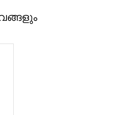
വങ്ങളും