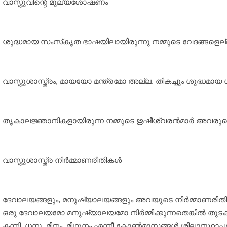
വാസ്തുവിന്റെ മൂല്യശോഷണം
ശുദ്ധമായ സംസ്‌കൃത ഭാഷയിലായിരുന്നു നമ്മുടെ വേദങ്ങളെല്ലാം
വാസ്തുശാസ്ത്രം, മായയോ മന്ത്രമോ അല്ല. തികച്ചും ശുദ്ധമായ ഗണ
തൃകാലജ്ഞാനികളായിരുന്ന നമ്മുടെ ഋഷീശ്വരന്‍മാര്‍ അവരുടെ ആ
വാസ്തുശാസ്ത്ര നിര്‍മ്മാണരീതികള്‍
ദേവാലയങ്ങളും, മനുഷ്യാലയങ്ങളും അവയുടെ നിര്‍മ്മാണരീതികള
ഒരു ദേവാലയമോ മനുഷ്യാലയമോ നിര്‍മ്മിക്കുന്നതെങ്കില്‍ തുടക്
കന്നി, ധനു, മീനം, മിഥുനം എന്നീ കോണ്‍മാസങ്ങള്‍ ശിലാസ്ഥാപ